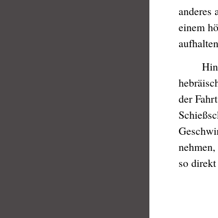
anderes 
einem hö
aufhalten
Hinter 
hebräisch
der Fahrt
Schießsc
Geschwin
nehmen, e
so direk