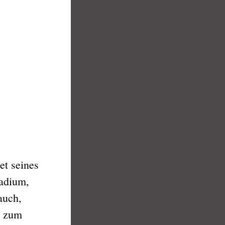
t seines
tadium,
auch,
n zum