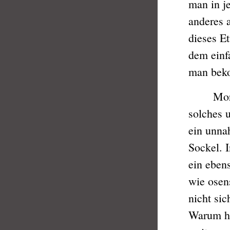
man in j
anderes 
dieses E
dem einf
man bek
Morihei 
solches 
ein unna
Sockel. I
ein eben
wie osens
nicht sic
Warum hä