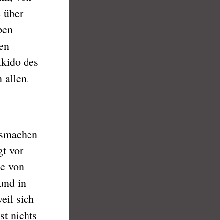
 über
ben
en
ikido des
 allen.
ausmachen
gt vor
de von
und in
eil sich
st nichts