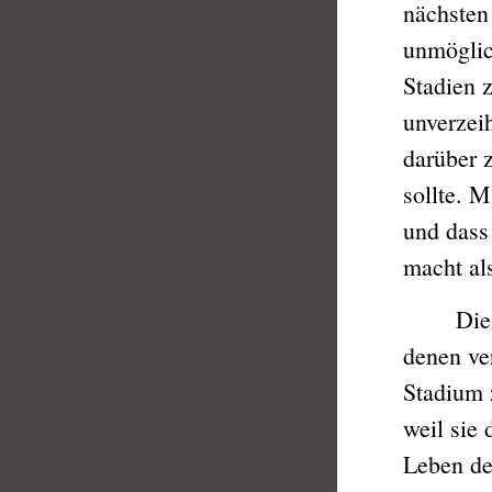
nächsten
unmöglic
Stadien z
unverzei
darüber 
sollte. 
und dass
macht al
Die Ansi
denen ve
Stadium z
weil sie 
Leben de