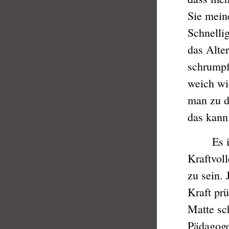
Sie mein
Schnellig
das Alte
schrumpf
weich wie
man zu d
das kann
Es ist s
Kraftvol
zu sein. 
Kraft prü
Matte sch
Pädagoge