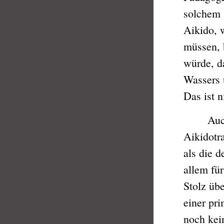
solchem 
Aikido, 
müssen, 
würde, d
Wassers 
Das ist n
Auch die
Aikidotr
als die d
allem fü
Stolz üb
einer pri
noch kein