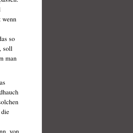
d
st wenn
das so
 soll
rn man
as
ndhauch
 solchen
 die
nn, von