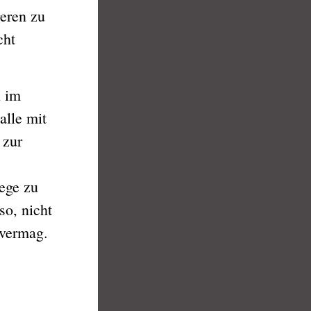
eren zu
cht
 im
alle mit
 zur
ege zu
so, nicht
 vermag.