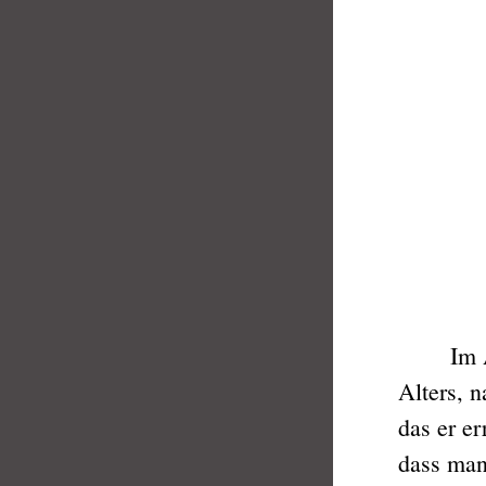
Im Aikid
Alters, 
das er er
dass man