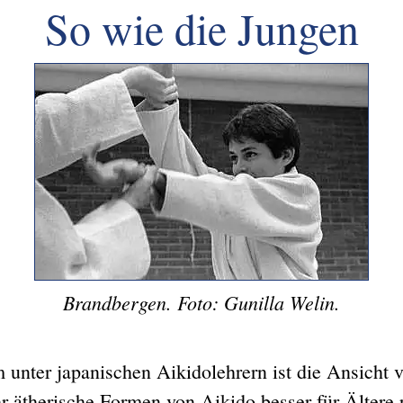
So wie die Jungen
Brandbergen. Foto: Gunilla Welin.
 unter japanischen Aikidolehrern ist die Ansicht ve
r ätherische Formen von Aikido besser für Ältere 