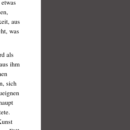
 etwas
en,
eit, aus
ht, was
d als
 aus ihm
hen
n, sich
ueignen
rhaupt
tete.
Kunst