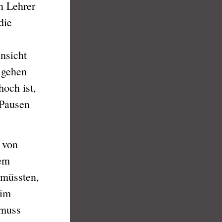
n Lehrer
die
nsicht
 gehen
och ist,
 Pausen
 von
nem
 müssten,
 im
 muss