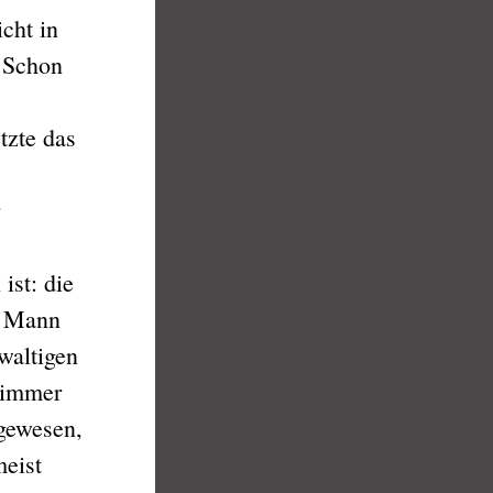
cht in
. Schon
tzte das
st: die
n Mann
waltigen
e immer
gewesen,
meist