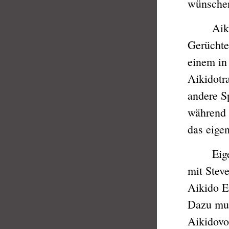
wünschen
Aikido i
Gerüchte
einem in
Aikidotra
andere S
während 
das eigen
Eigentli
mit Stev
Aikido Ei
Dazu mus
Aikidovo