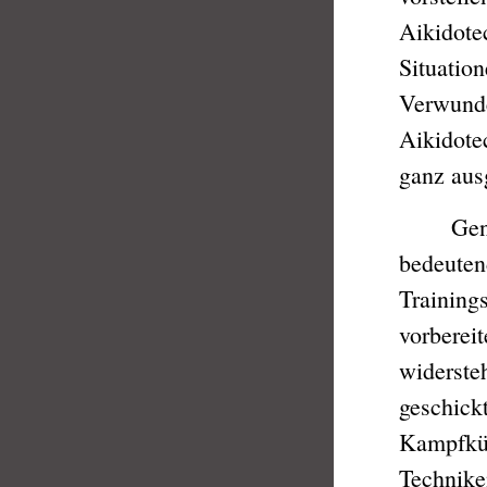
Aikidote
Situation
Verwunde
Aikidotec
ganz aus
Generell
bedeutend
Training
vorberei
widersteh
geschickt
Kampfkün
Technike