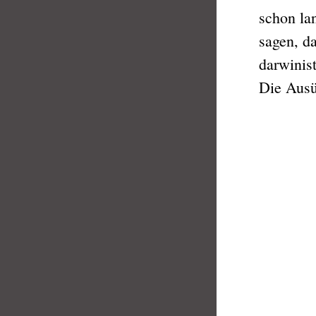
schon la
sagen, d
darwinist
Die Ausü