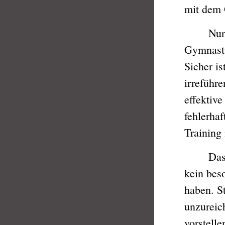
mit dem 
Nunja, s
Gymnasti
Sicher i
irreführe
effektive
fehlerha
Training 
Das Char
kein bes
haben. St
unzureic
vorstelle