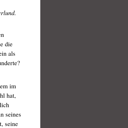
erlund.
en
e die
in als
underte?
lem im
hl hat,
lich
n seines
t, seine