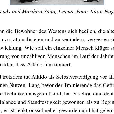
enås und Morihiro Saito, Iwama. Foto: Jöran Fag
e Bewohner des Westens sich beeilen, die alt
 zu rationalisieren und zu verändern, vergessen si
twicklung. Wie soll ein einzelner Mensch klüger se
hrung von unzähligen Menschen im Lauf der Jahrh
so klar, dass Aikido funktioniert.
zdem tut Aikido als Selbstverteidigung vor al
nen Nutzen. Lang bevor der Trainierende das Gefü
e Techniken ausgefeilt sind, hat er schon eine deut
Balance und Standfestigkeit gewonnen als zu Begin
, er ist reaktionsschneller geworden und hat gelern