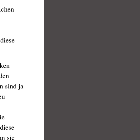
lchen
 diese
iken
 den
n sind ja
zu
ie
diese
an sie