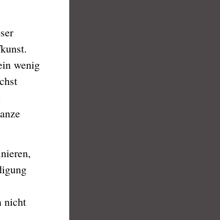
ser
kunst.
ein wenig
öchst
n
ganze
nieren,
digung
 nicht