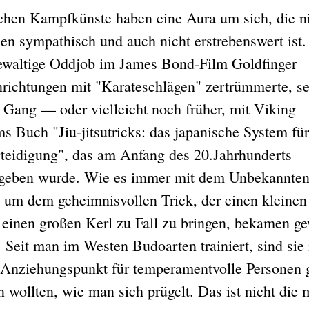
ichen Kampfkünste haben eine Aura um sich, die ni
ilen sympathisch und auch nicht erstrebenswert ist
gewaltige Oddjob im James Bond-Film Goldfinger
richtungen mit "Karateschlägen" zertrümmerte, se
 Gang — oder vielleicht noch früher, mit Viking
s Buch "Jiu-jitsutricks: das japanische System für
rteidigung", das am Anfang des 20.Jahrhunderts
geben wurde. Wie es immer mit dem Unbekannten i
 um dem geheimnisvollen Trick, der einen kleine
, einen großen Kerl zu Fall zu bringen, bekamen ge
 Seit man im Westen Budoarten trainiert, sind si
 Anziehungspunkt für temperamentvolle Personen 
n wollten, wie man sich prügelt. Das ist nicht die 