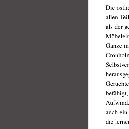
Die östl
allen Te
als der 
Möbelein
Ganze in
Cronholm
Selbstve
herausge
Gerüchte
befähigt
Aufwind.
auch ein
die lerne