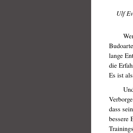
Ulf Ev
Wenn di
Budoarten
lange En
die Erfa
Es ist al
Und trot
Verborge
dass sein
bessere 
Trainings