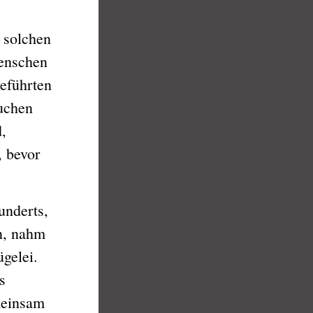
 solchen
enschen
eführten
suchen
,
, bevor
underts,
n, nahm
ügelei.
s
meinsam